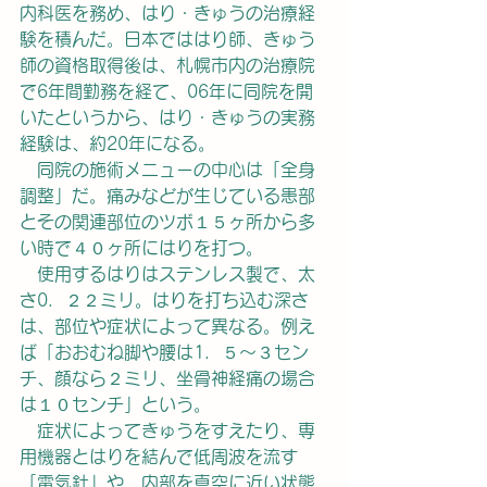
内科医を務め、はり・きゅうの治療経
験を積んだ。日本でははり師、きゅう
師の資格取得後は、札幌市内の治療院
で6年間勤務を経て、06年に同院を開
いたというから、はり・きゅうの実務
経験は、約20年になる。
　同院の施術メニューの中心は「全身
調整」だ。痛みなどが生じている患部
とその関連部位のツボ１５ヶ所から多
い時で４０ヶ所にはりを打つ。
　使用するはりはステンレス製で、太
さ0．２２ミリ。はりを打ち込む深さ
は、部位や症状によって異なる。例え
ば「おおむね脚や腰は1．５～３セン
チ、顔なら２ミリ、坐骨神経痛の場合
は１０センチ」という。
　症状によってきゅうをすえたり、専
用機器とはりを結んで低周波を流す
「電気針」や、内部を真空に近い状態