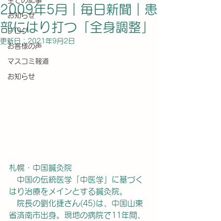
全ての記事
2009年5月｜毎日新聞｜患
お知らせ
部にはり打つ「全身調整」
ブログ
更新日：
2021年9月2日
お客様の声
マスコミ報道
お知らせ
札幌・中国鍼灸院
　中国の伝統医学「中医学」に基づく
はり治療をメインとする鍼灸院。
　院長の劉化捷さん(45)は、中国山東
省済南市出身。現地の病院で11年間、