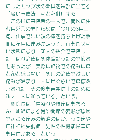
にしたカップ状の器具を患部に当てる
「吸い玉療法」などを併用する。
　この日に来院者の一人で、南区に住
む自営業の男性(65)は「今年の3月上
旬、仕事で思い鉄の棒を持ち上げた瞬
間に左肩に痛みが走って、首も回せな
い状態になり、知人の紹介で来院し
た。はり治療は初体験だったので怖さ
もあったが、実際は施術での痛みはほ
とんど感じない。初回の治療で激しい
痛みが治まり、５回目ぐらいでほぼ改
善された。その後も再発防止のために
週２、３回通っている」という。
　劉院長は「肩凝りや腰痛はもちろ
ん、加齢による骨や関節の変形が原因
で起こる痛みの解消のほか、うつ病や
自律神経失調症、男性の性機能障害に
も自信がある」という。