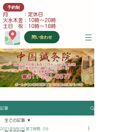
予約制
月 ：定休日
火水木金：10時～20時
土日 祝：10時～18時
問い合わせ
中国元内科医による本番鍼灸治療
​札幌市中央区南3条西3丁目９－１岩本ビル5階
(南北線すすきの1番出口から徒歩1分）
（南3条郵便局の上）
​☎011-251-0577
​ポールタウン南3条西3丁目 三信ビル出口から10秒
記事
全ての記事
2021年9月1日
読了時間: 2分