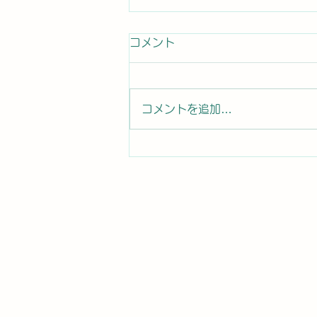
患者さんからのコメント
コメント
患者さんから口コミ投稿 コロ
ナの後遺症で神経異常になり ト
イレに行っても尿が出ず、普段の
コメントを追加…
時に尿意も無く、突然尿が出ると
いう異常な症状になりました。困
り果てていましたが、先生に施術
をして頂き3日目でピタリと症状
が止まり、そこから改善しまし
た。 本当に有難い限りです。...