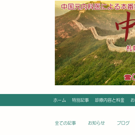
中国元内科医による本番
​
​☎
ホーム
特別記事
診療内容と料金
お
全ての記事
お知らせ
ブログ