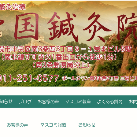
鍼灸治療
札幌市中央区南3条西3丁目９－１岩本ビル5階
(南北線すすきの1番出口から徒歩1分）
（南3条郵便局の上）
011-251-0577
​ポールタウン南3条西3丁目 三信ビ
知らせ
ブログ
お客様の声
マスコミ報道
よくある質問
お
お客様の声
マスコミ報道
お知らせ