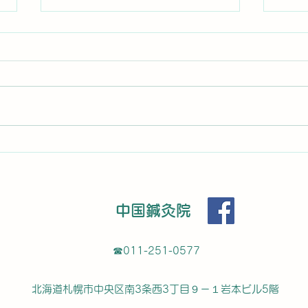
患者さんからのコメント
頻尿
コメ
H S star starstarstarstar 新規
暑くても汗をかけない症状がひど
N T
く通院しました。鍼３日目にして
真 sta
軽く汗をかき始め、今ではたくさ
新規
ん汗をかけるようになりました。
筋肉
また同時に生理痛も相談して鍼を
尿の
お願いしたところ、ここ2年は病
訪れ
院で処方される痛み止めでギリギ
た当
リ...
中国鍼灸院
にな
☎︎011-251-0577
北海道札幌市中央区南3条西3丁目９－１岩本ビル5階