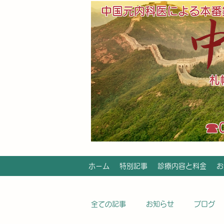
中国元内科医による本番
​
​☎
ホーム
特別記事
診療内容と料金
お
全ての記事
お知らせ
ブログ