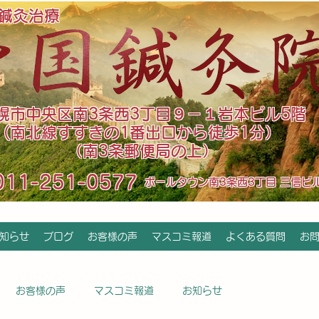
鍼灸治療
札幌市中央区南3条西3丁目９－１岩本ビル5階
(南北線すすきの1番出口から徒歩1分）
（南3条郵便局の上）
011-251-0577
​ポールタウン南3条西3丁目 三信ビ
知らせ
ブログ
お客様の声
マスコミ報道
よくある質問
お
お客様の声
マスコミ報道
お知らせ