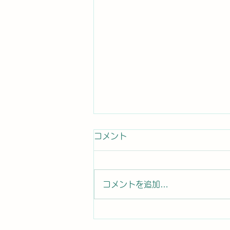
患者さんからのコメント
コメント
患者さんから口コミ投稿 コロ
ナの後遺症で神経異常になり ト
イレに行っても尿が出ず、普段の
コメントを追加…
時に尿意も無く、突然尿が出ると
いう異常な症状になりました。困
り果てていましたが、先生に施術