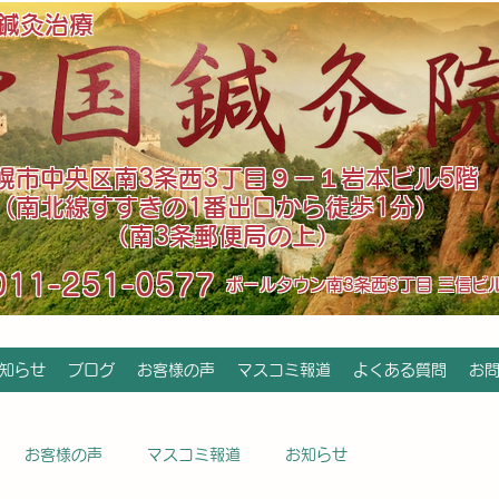
鍼灸治療
札幌市中央区南3条西3丁目９－１岩本ビル5階
(南北線すすきの1番出口から徒歩1分）
（南3条郵便局の上）
011-251-0577
​ポールタウン南3条西3丁目 三信ビ
知らせ
ブログ
お客様の声
マスコミ報道
よくある質問
お
お客様の声
マスコミ報道
お知らせ