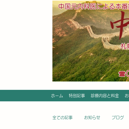
中国元内科医による本番
​
​☎
ホーム
特別記事
診療内容と料金
お
全ての記事
お知らせ
ブログ