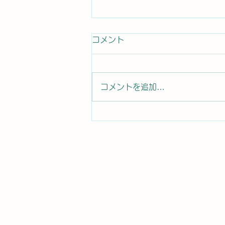
患者さんからのコメント
コメント
患者さんから口コミ投稿 コロ
ナの後遺症で神経異常になり ト
イレに行っても尿が出ず、普段の
コメントを追加…
時に尿意も無く、突然尿が出ると
いう異常な症状になりました。困
り果てていましたが、先生に施術
をして頂き3日目でピタリと症状
が止まり、そこから改善しまし
た。 本当に有難い限りです。...