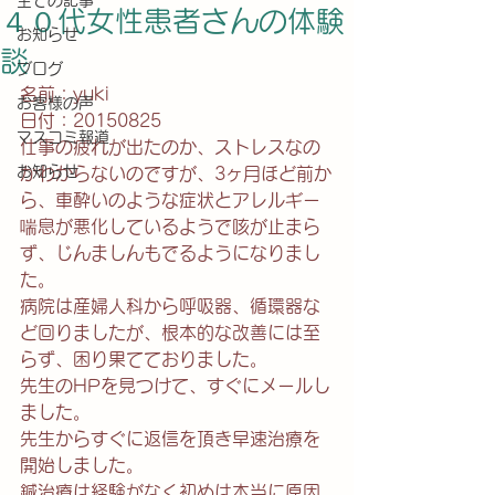
全ての記事
４０代女性患者さんの体験
お知らせ
談
ブログ
名前：yuki
お客様の声
日付：20150825
マスコミ報道
仕事の疲れが出たのか、ストレスなの
お知らせ
かわからないのですが、3ヶ月ほど前か
ら、車酔いのような症状とアレルギー
喘息が悪化しているようで咳が止まら
ず、じんましんもでるようになりまし
た。
病院は産婦人科から呼吸器、循環器な
ど回りましたが、根本的な改善には至
らず、困り果てておりました。
先生のHPを見つけて、すぐにメールし
ました。
先生からすぐに返信を頂き早速治療を
開始しました。
鍼治療は経験がなく初めは本当に原因