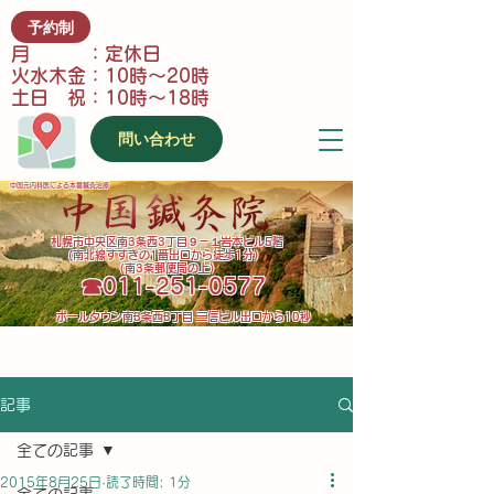
予約制
月 ：定休日
火水木金：10時～20時
土日 祝：10時～18時
問い合わせ
中国元内科医による本番鍼灸治療
​札幌市中央区南3条西3丁目９－１岩本ビル5階
(南北線すすきの1番出口から徒歩1分）
（南3条郵便局の上）
​☎011-251-0577
​ポールタウン南3条西3丁目 三信ビル出口から10秒
記事
全ての記事
2015年8月25日
読了時間: 1分