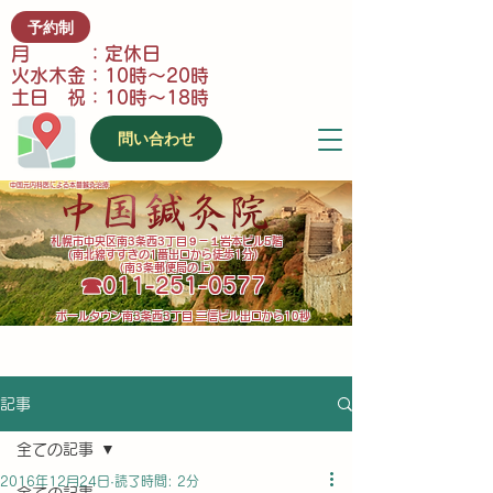
予約制
月 ：定休日
火水木金：10時～20時
土日 祝：10時～18時
問い合わせ
中国元内科医による本番鍼灸治療
​札幌市中央区南3条西3丁目９－１岩本ビル5階
(南北線すすきの1番出口から徒歩1分）
（南3条郵便局の上）
​☎011-251-0577
​ポールタウン南3条西3丁目 三信ビル出口から10秒
記事
全ての記事
2016年12月24日
読了時間: 2分