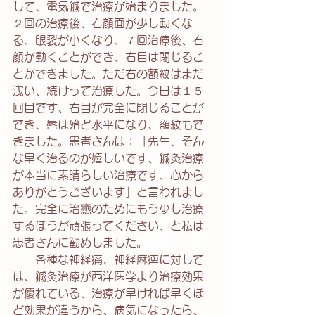
して、電気鍼で治療が始まりました。
２回の治療後、右顔面が少し動くな
る、眼裂が小くなり、７回治療後、右
顔が動くことができ、右目は閉じるこ
とができました。ただ右の額紋はまだ
浅い、続けって治療した。今日は１５
回目です、右目が完全に閉じることが
でき、唇は殆ど水平になり、額紋もで
きました。患者さんは：「先生、そん
な早く治るのが嬉しいです、鍼灸治療
が本当に素晴らしい治療です、心から
ありがとうございます」と言われまし
た。完全に治癒のためにもう少し治療
するほうが頑張ってください、と私は
患者さんに勧めしました。
　　各種な神経痛、神経麻痺に対して
は、鍼灸治療が西洋医学より治療効果
が優れている、治療が早ければ早くほ
ど効果が違うから、病気になったら、