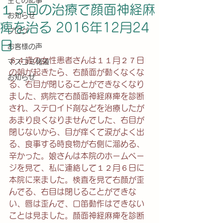
全ての記事
１５回の治療で顔面神経麻
お知らせ
痺を治る 2016年12月24
ブログ
日
お客様の声
６４歳の女性患者さんは１１月２７日
マスコミ報道
の朝が起きたら、右顔面が動くなくな
お知らせ
る、右目が閉じることができなくなり
ました、病院で右顔面神経麻痺を診断
され、ステロイド剤などを治療したが
あまり良くなりませんでした、右目が
閉じないから、目が痒くて涙がよく出
る、食事する時食物が右側に溜める、
辛かった。娘さんは本院のホームペー
ジを見て、私に連絡して１２月６日に
本院に来ました。検査を見て右顔が歪
んでる、右目は閉じることができな
い、唇は歪んで、口笛動作はできない
ことは見ました。顔面神経麻痺を診断