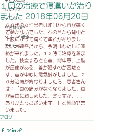
全ての記事
１回の治療で寝違いが治り
お知らせ
ました 2018年06月20日
ブログ
６０代の女性患者は昨日から首が痛く
お客様の声
て動かないでした、右の首から背中と
マスコミ報道
上肢にかけて痛くて痺れがありまし
お知らせ
た、常連客だから、今朝はわたしに連
絡が来れました。１２時に治療を着ま
した。検査すると右首、背中意、上肢
が圧痛がある、首が廻すのが困難で
す、首が中心に電気鍼がしました。２
０分治療が終わりましたら、患者さん
は：「首の痛みがなくなりました、首
が自由に廻しました、さっすが、、、
ありがとうございます。」と笑顔で言
いました。
ブログ