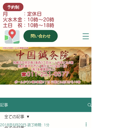
予約制
月 ：定休日
火水木金：10時～20時
土日 祝：10時～18時
問い合わせ
中国元内科医による本番鍼灸治療
​札幌市中央区南3条西3丁目９－１岩本ビル5階
(南北線すすきの1番出口から徒歩1分）
（南3条郵便局の上）
​☎011-251-0577
​ポールタウン南3条西3丁目 三信ビル出口から10秒
記事
全ての記事
2018年6月20日
読了時間: 1分