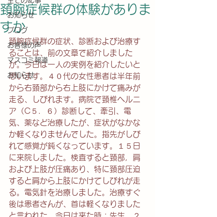
全ての記事
頚腕症候群の体験がありま
お知らせ
すか
ブログ
頚腕症候群の症状、診断および治療す
お客様の声
ることは、前の文章で紹介しました
マスコミ報道
が。今日は一人の実例を紹介したいと
お知らせ
思います。４０代の女性患者は半年前
から右頚部から右上肢にかけて痛みが
走る、しびれます。病院で頚椎ヘルニ
ア（C５．６）診断して、牽引、電
気、薬など治療したが、症状がなかな
か軽くなりませんでした。指先がしび
れて感覚が鈍くなっています。１５日
に来院しました。検査すると頚部，肩
および上肢が圧痛あり、特に頚部圧迫
すると肩から上肢にかけてしびれが走
る。電気針を治療しました。治療すぐ
後は患者さんが、首は軽くなりました
と言われた。今日は来た時：先生、２