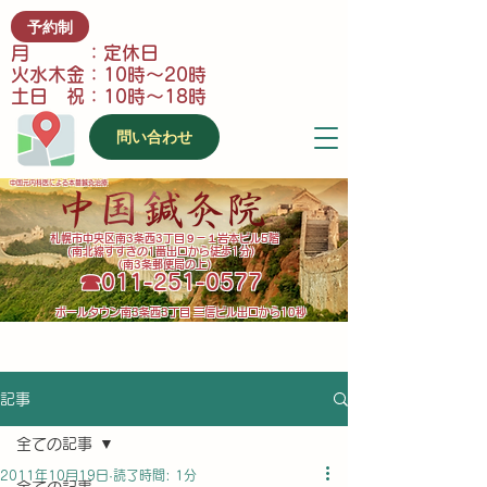
予約制
月 ：定休日
火水木金：10時～20時
土日 祝：10時～18時
問い合わせ
中国元内科医による本番鍼灸治療
​札幌市中央区南3条西3丁目９－１岩本ビル5階
(南北線すすきの1番出口から徒歩1分）
（南3条郵便局の上）
​☎011-251-0577
​ポールタウン南3条西3丁目 三信ビル出口から10秒
記事
全ての記事
2011年10月19日
読了時間: 1分