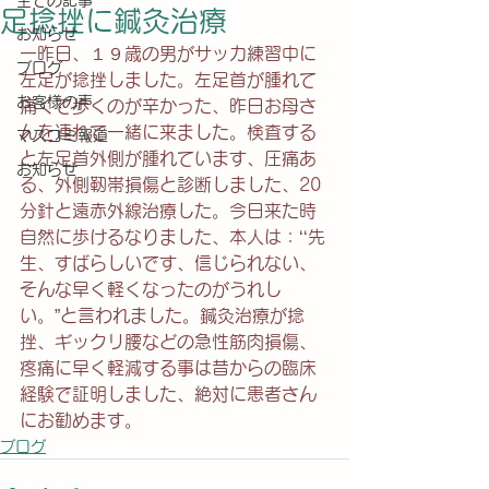
全ての記事
足捻挫に鍼灸治療
お知らせ
一昨日、１９歳の男がサッカ練習中に
ブログ
左足が捻挫しました。左足首が腫れて
お客様の声
痛くて歩くのが辛かった、昨日お母さ
んを連れて一緒に来ました。検査する
マスコミ報道
と左足首外側が腫れています、圧痛あ
お知らせ
る、外側靭帯損傷と診断しました、20
分針と遠赤外線治療した。今日来た時
自然に歩けるなりました、本人は：‘‘先
生、すばらしいです、信じられない、
そんな早く軽くなったのがうれし
い。”と言われました。鍼灸治療が捻
挫、ギックリ腰などの急性筋肉損傷、
疼痛に早く軽減する事は昔からの臨床
経験で証明しました、絶対に患者さん
にお勧めます。
ブログ