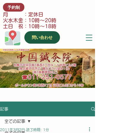
予約制
月 ：定休日
火水木金：10時～20時
土日 祝：10時～18時
問い合わせ
中国元内科医による本番鍼灸治療
​札幌市中央区南3条西3丁目９－１岩本ビル5階
(南北線すすきの1番出口から徒歩1分）
（南3条郵便局の上）
​☎011-251-0577
​ポールタウン南3条西3丁目 三信ビル出口から10秒
記事
全ての記事
2011年3月2日
読了時間: 1分