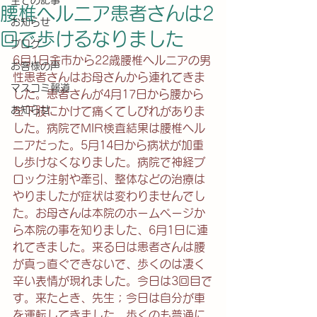
全ての記事
腰椎ヘルニア患者さんは2
お知らせ
回で歩けるなりました
ブログ
6月1日余市から22歳腰椎ヘルニアの男
お客様の声
性患者さんはお母さんから連れてきま
マスコミ報道
した。患者さんが4月17日から腰から
お知らせ
左下肢にかけて痛くてしびれがありま
した。病院でMIR検査結果は腰椎ヘル
ニアだった。5月14日から病状が加重
し歩けなくなりました。病院で神経ブ
ロック注射や牽引、整体などの治療は
やりましたが症状は変わりませんでし
た。お母さんは本院のホームページか
ら本院の事を知りました、6月1日に連
れてきました。来る日は患者さんは腰
が真っ直ぐできないで、歩くのは凄く
辛い表情が現れました。今日は3回目で
す。来たとき、先生；今日は自分が車
を運転してきました、歩くのも普通に