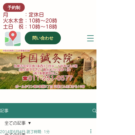
予約制
月 ：定休日
火水木金：10時～20時
土日 祝：10時～18時
問い合わせ
中国元内科医による本番鍼灸治療
​札幌市中央区南3条西3丁目９－１岩本ビル5階
(南北線すすきの1番出口から徒歩1分）
（南3条郵便局の上）
​☎011-251-0577
​ポールタウン南3条西3丁目 三信ビル出口から10秒
記事
全ての記事
2014年6月4日
読了時間: 1分