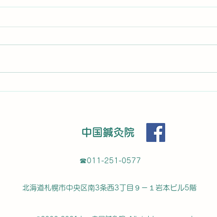
患者さんからのコメント
1回
なり
H S star starstarstarstar 新規
暑くても汗をかけない症状がひど
メン
MO 
く通院しました。鍼３日目にして
前 
軽く汗をかき始め、今ではたくさ
めて
ん汗をかけるようになりました。
かげ
また同時に生理痛も相談して鍼を
腰の
お願いしたところ、ここ2年は病
す。
院で処方される痛み止めでギリギ
す。
リ...
中国鍼灸院
た！
☎︎011-251-0577
北海道札幌市中央区南3条西3丁目９－１岩本ビル5階