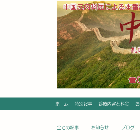
中国元内科医による本番
​
​☎
ホーム
特別記事
診療内容と料金
お
全ての記事
お知らせ
ブログ