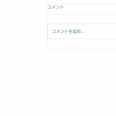
患者さんからのコメント
コメント
患者さんから口コミ投稿 コロ
ナの後遺症で神経異常になり ト
イレに行っても尿が出ず、普段の
コメントを追加…
時に尿意も無く、突然尿が出ると
いう異常な症状になりました。困
り果てていましたが、先生に施術
をして頂き3日目でピタリと症状
が止まり、そこから改善しまし
た。 本当に有難い限りです。...