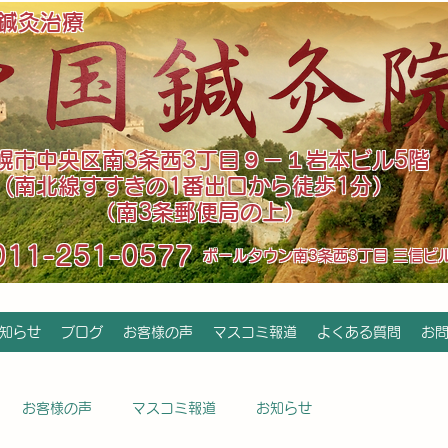
鍼灸治療
札幌市中央区南3条西3丁目９－１岩本ビル5階
(南北線すすきの1番出口から徒歩1分）
（南3条郵便局の上）
011-251-0577
​ポールタウン南3条西3丁目 三信ビ
知らせ
ブログ
お客様の声
マスコミ報道
よくある質問
お
お客様の声
マスコミ報道
お知らせ