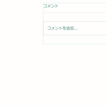
患者さんからのコメント
コメント
患者さんから口コミ投稿 コロ
ナの後遺症で神経異常になり ト
イレに行っても尿が出ず、普段の
コメントを追加…
時に尿意も無く、突然尿が出ると
いう異常な症状になりました。困
り果てていましたが、先生に施術
をして頂き3日目でピタリと症状
が止まり、そこから改善しまし
た。 本当に有難い限りです。...