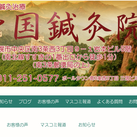
鍼灸治療
札幌市中央区南3条西3丁目９－１岩本ビル5階
(南北線すすきの1番出口から徒歩1分）
（南3条郵便局の上）
011-251-0577
​ポールタウン南3条西3丁目 三信ビ
知らせ
ブログ
お客様の声
マスコミ報道
よくある質問
お
お客様の声
マスコミ報道
お知らせ