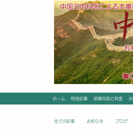
中国元内科医による本番
​
​☎
ホーム
特別記事
診療内容と料金
お
全ての記事
お知らせ
ブログ