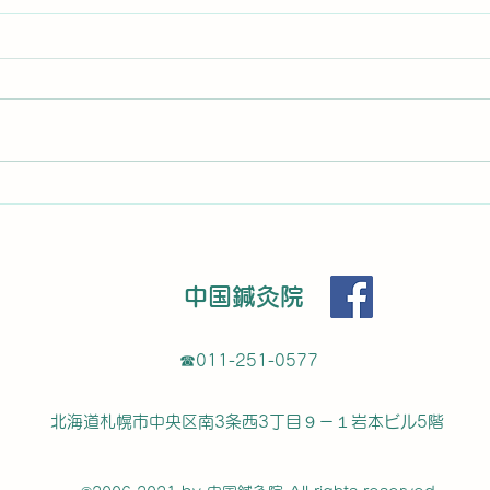
患者さんからのコメント
1回
なり
H S star starstarstarstar 新規
暑くても汗をかけない症状がひど
メン
MO 
く通院しました。鍼３日目にして
前 
軽く汗をかき始め、今ではたくさ
めて
ん汗をかけるようになりました。
かげ
また同時に生理痛も相談して鍼を
腰の
お願いしたところ、ここ2年は病
す。
院で処方される痛み止めでギリギ
す。
リ...
中国鍼灸院
た！
☎︎011-251-0577
北海道札幌市中央区南3条西3丁目９－１岩本ビル5階