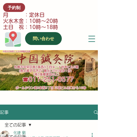
予約制
月 ：定休日
火水木金：10時～20時
土日 祝：10時～18時
問い合わせ
中国元内科医による本番鍼灸治療
​札幌市中央区南3条西3丁目９－１岩本ビル5階
(南北線すすきの1番出口から徒歩1分）
（南3条郵便局の上）
​☎011-251-0577
​ポールタウン南3条西3丁目 三信ビル出口から10秒
記事
全ての記事
化捷 劉