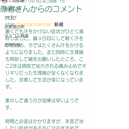
全ての記事
2024年11月19日
読了時間: 1分
患者さんからのコメント
お知らせ
H S
ブログ
star
starstarstarstar
新規
お客様の声
暑くても汗をかけない症状がひどく通
マスコミ報道
院しました。鍼３日目にして軽く汗を
お知らせ
かき始め、今ではたくさん汗をかける
ようになりました。また同時に生理痛
も相談して鍼をお願いしたところ、こ
こ2年は病院で処方される痛み止めでギ
リギリだった生理痛が全くなくなりま
した。改善して生活が楽になっていま
す。
集中して通う方が効果は早いようで
す。
時間とお金はかかりますが、本気で治
したい症状がある方にはおすすめで