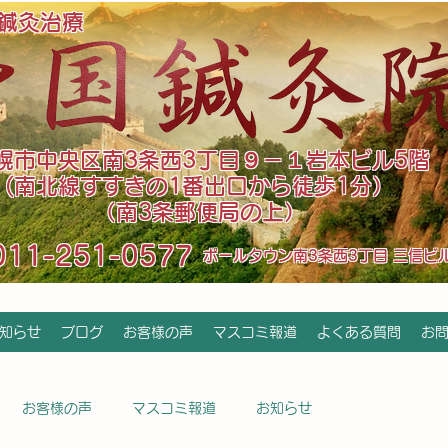
鍼灸治療
札幌市中央区南3条西3丁目９－１岩本ビル5階
(南北線すすきの1番出口から徒歩1分）
（南3条郵便局の上）
011-251-0577
​ポールタウン南3条西3丁目 三信ビ
知らせ
ブログ
お客様の声
マスコミ報道
よくある質問
お
お客様の声
マスコミ報道
お知らせ