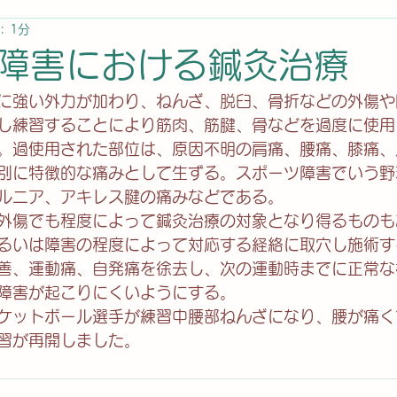
: 1分
障害における鍼灸治療
に強い外力が加わり、ねんざ、脱臼、骨折などの外傷や
し練習することにより筋肉、筋腱、骨などを過度に使用
。過使用された部位は、原因不明の肩痛、腰痛、膝痛、
別に特徴的な痛みとして生ずる。スポーツ障害でいう野
ルニア、アキレス腱の痛みなどである。
外傷でも程度によって鍼灸治療の対象となり得るものも
るいは障害の程度によって対応する経絡に取穴し施術す
善、運動痛、自発痛を徐去し、次の運動時までに正常な
障害が起こりにくいようにする。
ケットボール選手が練習中腰部ねんざになり、腰が痛く
習が再開しました。