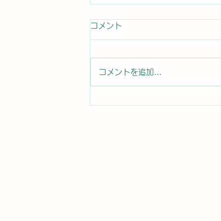
患者さんからのコメント
コメント
患者さんから口コミ投稿 コロ
ナの後遺症で神経異常になり ト
イレに行っても尿が出ず、普段の
コメントを追加…
時に尿意も無く、突然尿が出ると
いう異常な症状になりました。困
り果てていましたが、先生に施術
をして頂き3日目でピタリと症状
が止まり、そこから改善しまし
た。 本当に有難い限りです。...