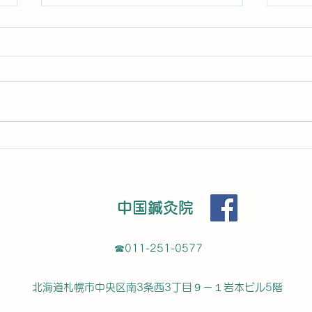
患者さんからのコメント
1回
なり
H S star starstarstarstar 新規
暑くても汗をかけない症状がひど
メン
MO 
く通院しました。鍼３日目にして
前 
軽く汗をかき始め、今ではたくさ
めて
ん汗をかけるようになりました。
かげ
また同時に生理痛も相談して鍼を
腰の
お願いしたところ、ここ2年は病
す。
院で処方される痛み止めでギリギ
す。
リ...
中国鍼灸院
た！
☎︎011-251-0577
北海道札幌市中央区南3条西3丁目９－１岩本ビル5階