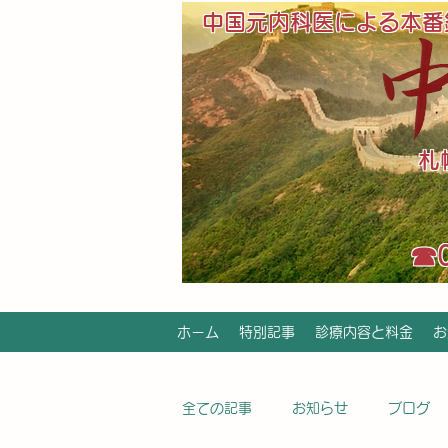
中国元内科医による本番
​
​☎
ホーム
特別記事
診療内容と料金
お
全ての記事
お知らせ
ブログ