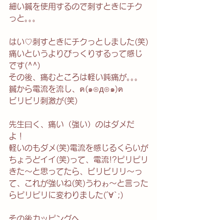
細い鍼を使用するので刺すときにチク
っと｡｡｡
はい♡刺すときにチクっとしました(笑)
痛いというよりびっくりするって感じ
です(^^)
その後、痛むところは軽い鈍痛が｡｡｡
鍼から電流を流し、ฅ(๑⊙д⊙๑)ฅ
ビリビリ刺激が(笑)
先生曰く、痛い（強い）のはダメだ
よ！
軽いのもダメ(笑)電流を感じるくらいが
ちょうどイイ(笑)って、電流!?ピリピリ
きた～と思ってたら、ビリビリリ～っ
て、これが強いね(笑)うわゎ～と言った
らピリピリに変わりました(´∀`;)
その後カッピングへ