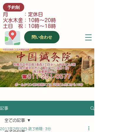
予約制
月 ：定休日
火水木金：10時～20時
土日 祝：10時～18時
問い合わせ
中国元内科医による本番鍼灸治療
​札幌市中央区南3条西3丁目９－１岩本ビル5階
(南北線すすきの1番出口から徒歩1分）
（南3条郵便局の上）
​☎011-251-0577
​ポールタウン南3条西3丁目 三信ビル出口から10秒
記事
全ての記事
2017年2月10日
読了時間: 3分