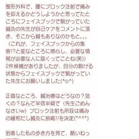
整形外科で、腰にブロック注射で痛み
を抑えるかどうしようかと思ってたと
ころにフェイスブックで繋がっていた
鍼灸の先生が自己ケアをコメントに頂
き、そこから鍼もありなのかもと｡｡｡
（これが、フェイスブックからの集
客!?と変なところに感心し、必要な情
報が必要な人に届くってことね(笑)）
2件候補がありましたが、自分の動ける
状態からフェイスブックで繋がってい
た先生にお願いしました(^o^)
正直なところ、鍼治療はどうなの？効
くの？なんて半信半疑で（先生ごめん
なさいw）ブロック注射も所詮は痛み
の緩和だし鍼灸に挑戦!!を決定(*^^*)
到着した私の歩き方を見て、酷いねっ