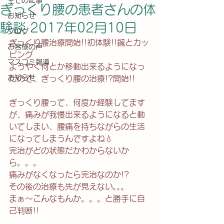
全ての記事
ぎっくり腰の患者さんの体
お知らせ
験談 2017年02月10日
ブログ
ぎっくり腰治療開始!!初体験!!鍼とカッ
お客様の声
ピング
マスコミ報道
ようやく何とか移動出来るようになっ
お知らせ
たので、ぎっくり腰の治療!?開始!!
ぎっくり腰って、何度か経験してます
が、痛みが我慢出来るようになると動
いてしまい、腰痛を持ちながらの生活
になってしまうんですよね💧
完治がどの状態だかわからないか
ら。。。
痛みがなくなったら完治なのか!?
その後の治療も先が見えない｡｡｡
まぁ～こんなもんか。。。と勝手に自
己判断!!