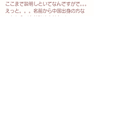
ここまで説明しといてなんですがで｡｡｡
えっと。。。名前から中国出身の方な
のかな？（名前読めませんw）
日本語はとても上手で気さくな先生で
す。
経絡の図も使い丁寧に説明してくれま
す!!
（あの経絡図は私も欲しいなっと思っ
てしまった）
何故か私が片言気味で日本語が変にな
ってたのは、内緒にしておきます((๑´艸
`))*.+ﾟ
ブログ