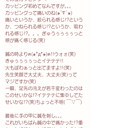
カッピング初めてなんですが｡｡｡
カッピングって痛いのね(๑¯∇¯๑)
痛いというか、絞られる感じ!?という
か、つねられる感じ!?というか、吸わ
れる感じ!?。。。ぎゅうぅぅぅぅっと
感が痛く感じる(笑)
鍼の時よりฅ(๑*д*๑)ฅ!!ウォォ(笑)
きゅぅぅぅぅっとイテテテ!!
火もぼわぁっと出てますよ!!(笑)
先生笑顔で大丈夫、大丈夫(笑)って
マジですか(笑)
一瞬、足先の冷えが若干変わったのは
このせいかな!?イテテテに集中してた
せいかな!?(笑)ちょっと不明( ￣▽￣)
最後に手の甲に鍼を刺し｡｡｡
これがいちばん鍼の中で痛かった!?重