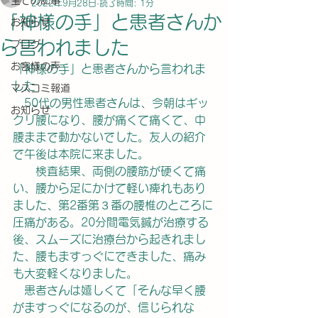
全ての記事
2022年9月28日
読了時間: 1分
「神様の手」と患者さんか
お知らせ
ら言われました
ブログ
お客様の声
「神様の手」と患者さんから言われま
した
マスコミ報道
　50代の男性患者さんは、今朝はギッ
お知らせ
クリ腰になり、腰が痛くて痛くて、中
腰ままで動かないでした。友人の紹介
で午後は本院に来ました。
　　検査結果、両側の腰筋が硬くて痛
い、腰から足にかけて軽い痺れもあり
ました、第2番第３番の腰椎のところに
圧痛がある。20分間電気鍼が治療する
後、スムーズに治療台から起きれまし
た、腰もますっぐにできました、痛み
も大変軽くなりました。
　患者さんは嬉しくて「そんな早く腰
がますっぐになるのが、信じられな