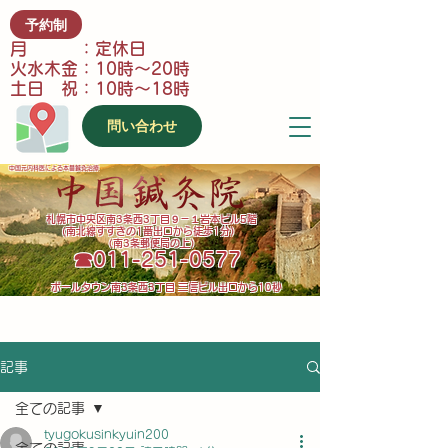
予約制
月 ：定休日
火水木金：10時～20時
土日 祝：10時～18時
問い合わせ
中国元内科医による本番鍼灸治療
​札幌市中央区南3条西3丁目９－１岩本ビル5階
(南北線すすきの1番出口から徒歩1分）
（南3条郵便局の上）
​☎011-251-0577
​ポールタウン南3条西3丁目 三信ビル出口から10秒
記事
全ての記事
tyugokusinkyuin200